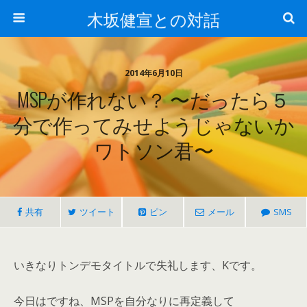
木坂健宣との対話
2014年6月10日
MSPが作れない？ 〜だったら５
分で作ってみせようじゃないか
ワトソン君〜
共有
ツイート
ピン
メール
SMS
いきなりトンデモタイトルで失礼します、Kです。
今日はですね、MSPを自分なりに再定義して