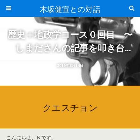
木坂健宣との対話
歴史＋地政学コース０回目 〜
しまださんの記事を叩き台
に〜
2016年8月14日
クエスチョン
こんにちは、Ｋです。