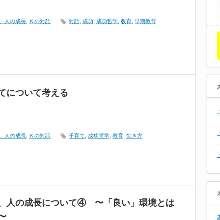
、人の成長
,
Ｋの対話
対話
,
成功
,
成功哲学
,
教育
,
早期教育
てについて考える
、人の成長
,
Ｋの対話
子育て
,
成功哲学
,
教育
,
生き方
、人の成長について④ 〜「良い」環境とは
〜