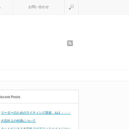
search
ち
お問い合わせ
rss
Recent Posts
リーダーのためのライティング講座、ねえ・・・
大百科２の特典について
ネットビジネス大百科２のアフィリエイトについ