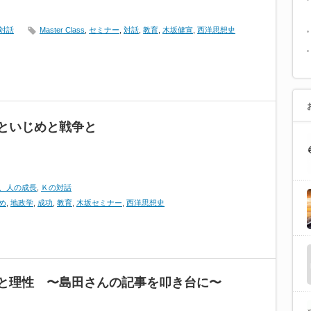
対話
Master Class
,
セミナー
,
対話
,
教育
,
木坂健宣
,
西洋思想史
といじめと戦争と
、人の成長
,
Ｋの対話
め
,
地政学
,
成功
,
教育
,
木坂セミナー
,
西洋思想史
と理性 〜島田さんの記事を叩き台に〜