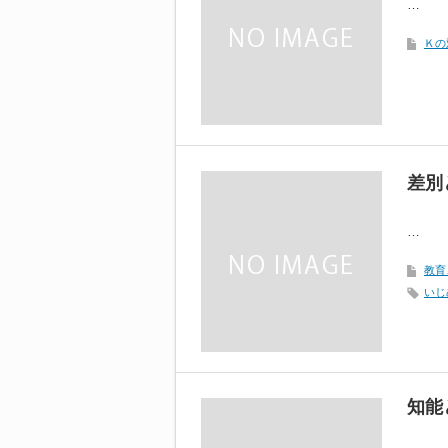
…
Ｋの
差別
…
教育
いじ
知能