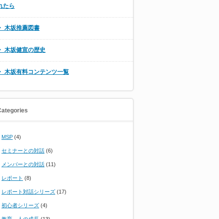
れたら
・ 木坂推薦図書
・ 木坂健宣の歴史
・ 木坂有料コンテンツ一覧
Categories
MSP
(4)
セミナーとの対話
(6)
メンバーとの対話
(11)
レポート
(8)
レポート対話シリーズ
(17)
初心者シリーズ
(4)