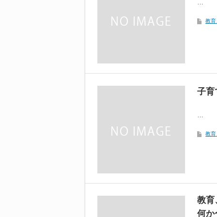
…
教育
子育
…
教育
教育
何か