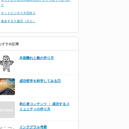
て
ネットビジネス大百科２
迷走する５歳児（大人）
おすすめ記事
木坂離れと敵の作り方
成功哲学を科学してみる①
初心者コンテンツ ： 成功するコ
ミュニティの作り方
インテグラル考察