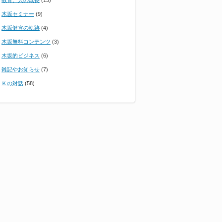
教育、人の成長
(13)
木坂セミナー
(9)
木坂健宣の軌跡
(4)
木坂無料コンテンツ
(3)
木坂的ビジネス
(6)
雑記やお知らせ
(7)
Ｋの対話
(58)