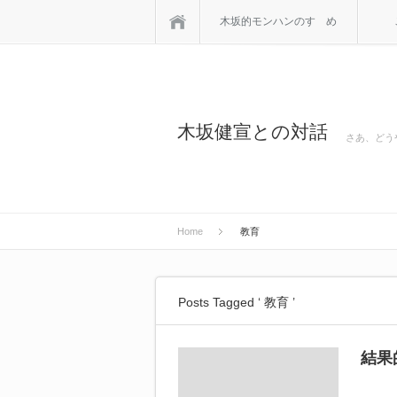
Home
木坂的モンハンのすゝめ
木坂健宣との対話
さあ、どう
Home
教育
Posts Tagged ‘ 教育 ’
結果