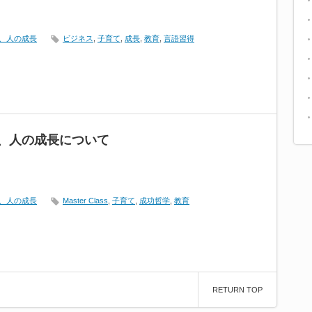
、人の成長
ビジネス
,
子育て
,
成長
,
教育
,
言語習得
、人の成長について
、人の成長
Master Class
,
子育て
,
成功哲学
,
教育
RETURN TOP