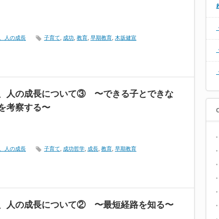
、人の成長
子育て
,
成功
,
教育
,
早期教育
,
木坂健宣
、人の成長について③ 〜できる子とできな
を考察する〜
、人の成長
子育て
,
成功哲学
,
成長
,
教育
,
早期教育
、人の成長について② 〜最短経路を知る〜