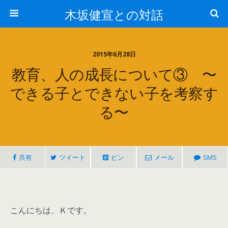
木坂健宣との対話
2015年6月28日
教育、人の成長について③ 〜
できる子とできない子を考察す
る〜
共有
ツイート
ピン
メール
SMS
こんにちは、Ｋです。