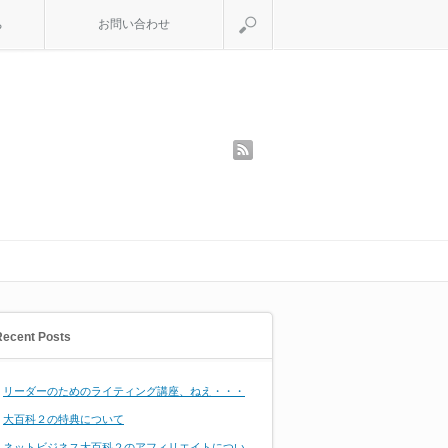
search
ち
お問い合わせ
rss
Recent Posts
リーダーのためのライティング講座、ねえ・・・
大百科２の特典について
ネットビジネス大百科２のアフィリエイトについ