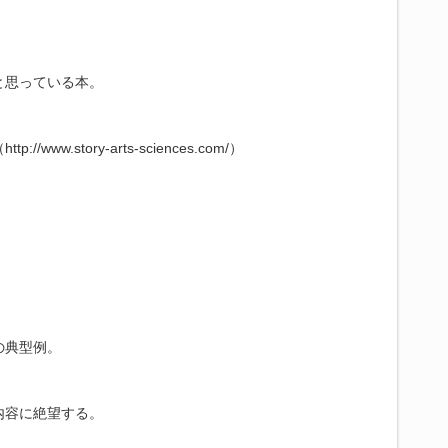
。
と思っている本。
w.story-arts-sciences.com/）
の典型例。
内容に絶望する。