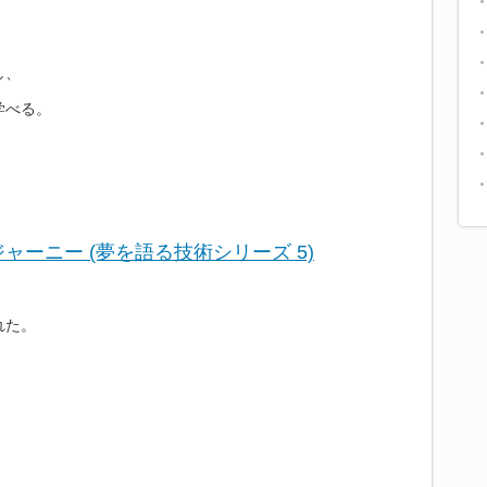
し、
学べる。
ーニー (夢を語る技術シリーズ 5)
れた。