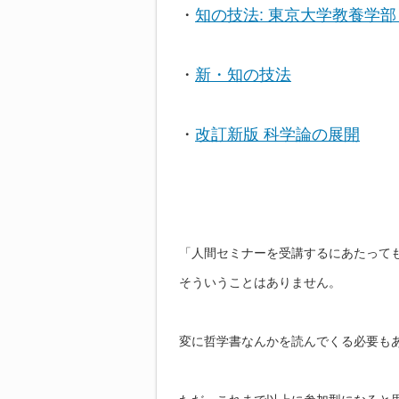
・
知の技法: 東京大学教養学
・
新・知の技法
・
改訂新版 科学論の展開
「人間セミナーを受講するにあたって
そういうことはありません。
変に哲学書なんかを読んでくる必要も