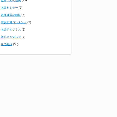
教育、人の成長
(13)
木坂セミナー
(9)
木坂健宣の軌跡
(4)
木坂無料コンテンツ
(3)
木坂的ビジネス
(6)
雑記やお知らせ
(7)
Ｋの対話
(58)