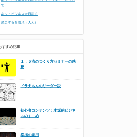
て
ネットビジネス大百科２
迷走する５歳児（大人）
おすすめ記事
１．５流のつくり方セミナーの感
想
ドラえもんのリーダー説
初心者コンテンツ：木坂的ビジネ
スのすゝめ
幸福の悪用