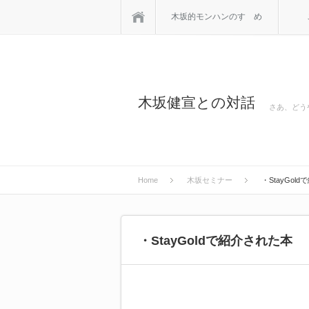
Home
木坂的モンハンのすゝめ
木坂健宣との対話
さあ、どう
Home
木坂セミナー
・StayGol
・StayGoldで紹介された本