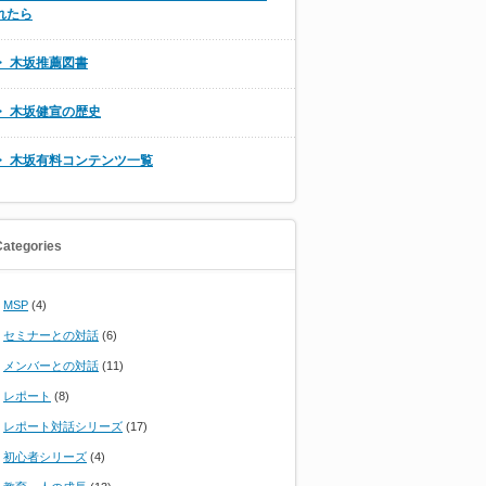
れたら
・ 木坂推薦図書
・ 木坂健宣の歴史
・ 木坂有料コンテンツ一覧
Categories
MSP
(4)
セミナーとの対話
(6)
メンバーとの対話
(11)
レポート
(8)
レポート対話シリーズ
(17)
初心者シリーズ
(4)