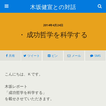
木坂健宣との対話
2014年4月24日
・ 成功哲学を科学する
共有
ツイート
ピン
メール
SMS
こんにちは、Ｋです。
木坂レポート
「成功哲学を科学する」
を載せさせていただきます。